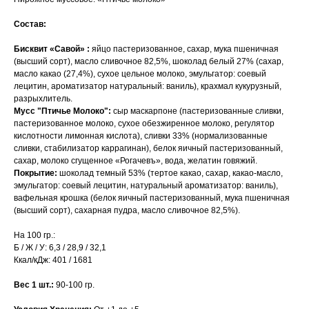
Состав:
Бисквит «Савой» :
яйцо пастеризованное, сахар, мука пшеничная
(высший сорт), масло сливочное 82,5%, шоколад белый 27% (сахар,
масло какао (27,4%), сухое цельное молоко, эмульгатор: соевый
лецитин, ароматизатор натуральный: ваниль), крахмал кукурузный,
разрыхлитель.
Мусс "Птичье Молоко":
сыр маскарпоне (пастеризованные сливки,
пастеризованное молоко, сухое обезжиренное молоко, регулятор
кислотности лимонная кислота), сливки 33% (нормализованные
сливки, стабилизатор каррагинан), белок яичный пастеризованный,
сахар, молоко сгущенное «Рогачевъ», вода, желатин говяжий.
Покрытие:
шоколад темный 53% (тертое какао, сахар, какао-масло,
эмульгатор: соевый лецитин, натуральный ароматизатор: ваниль),
вафельная крошка (белок яичный пастеризованный, мука пшеничная
(высший сорт), сахарная пудра, масло сливочное 82,5%).
На 100 гр.:
Б / Ж / У: 6,3 / 28,9 / 32,1
Ккал/кДж: 401 / 1681
Вес 1 шт.:
90-100 гр.